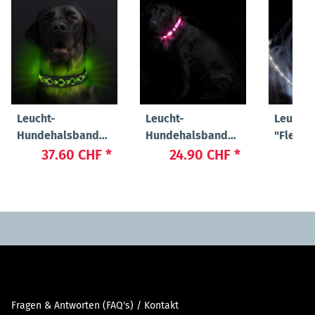
Leucht-
Leucht-
Leucht-
Hundehalsband
Hundehalsband
"Flex" 
"Beauty"
"Cash"
37.60 CHF
*
24.90 CHF
*
24
Fragen & Antworten (FAQ's) / Kontakt