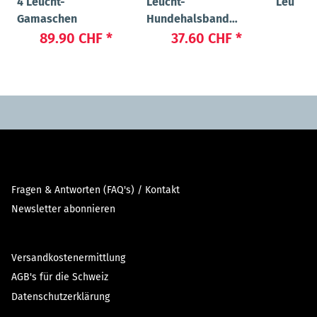
4 Leucht-
Leucht-
Leucht-
Gamaschen
Hundehalsband
86
"Beauty"
89.90 CHF
*
37.60 CHF
*
Fragen & Antworten (FAQ's) / Kontakt
Newsletter abonnieren
Versandkostenermittlung
AGB's für die Schweiz
Datenschutzerklärung