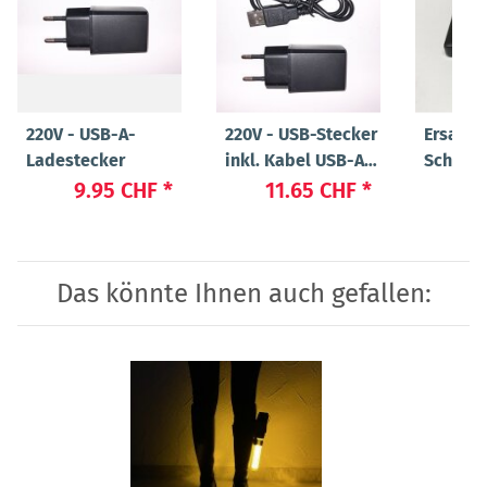
220V - USB-A-
220V - USB-Stecker
Ersatz-
Ladestecker
inkl. Kabel USB-A
Schwei
auf USB Micro
"Long 2
9.95 CHF
*
11.65 CHF
*
28
Das könnte Ihnen auch gefallen: