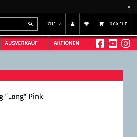
CHF
0.00 CHF
AUSVERKAUF
AKTIONEN
g "Long" Pink