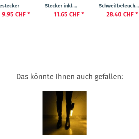
estecker
Stecker inkl.
Schweifbeleucht
Kabel USB-A auf
"Long 2.0"
9.95 CHF
*
11.65 CHF
*
28.40 CHF
*
USB Micro
Das könnte Ihnen auch gefallen: