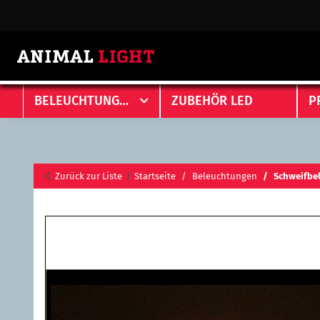
BELEUCHTUNGEN
ZUBEHÖR LED
P
Zurück zur Liste
Startseite
Beleuchtungen
Schweifbe