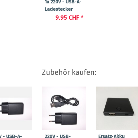
1x
220V - USB-A-
Ladestecker
9.95 CHF
*
Zubehör kaufen:
V - USB-A-
220V - USB-
Ersatz-Akku