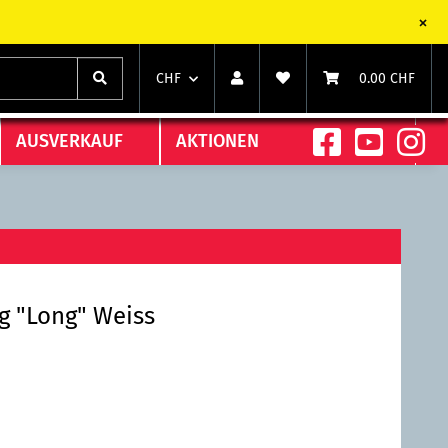
chts)
chts)
CHF
0.00 CHF
AUSVERKAUF
AKTIONEN
g "Long" Weiss