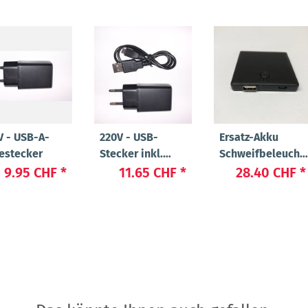
V - USB-A-
220V - USB-
Ersatz-Akku
estecker
Stecker inkl.
Schweifbeleucht
Kabel USB-A auf
"Long 2.0"
9.95 CHF
*
11.65 CHF
*
28.40 CHF
*
USB Micro