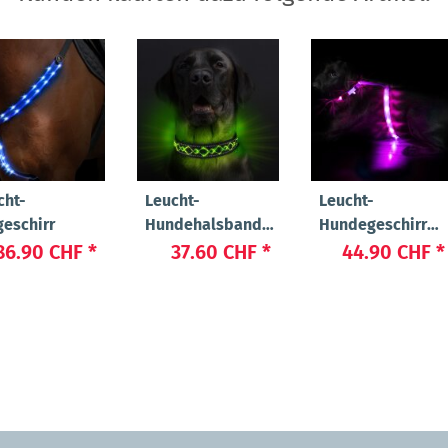
cht-
Leucht-
Leucht-
geschirr
Hundehalsband
Hundegeschirr
"Beauty"
"Ninja"
86.90 CHF
*
37.60 CHF
*
44.90 CHF
*