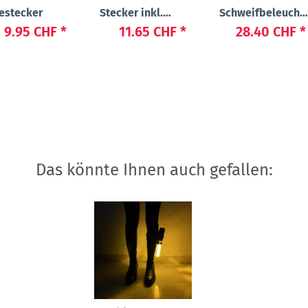
estecker
Stecker inkl.
Schweifbeleucht
Kabel USB-A auf
"Long 2.0"
9.95 CHF
*
11.65 CHF
*
28.40 CHF
*
USB Micro
Das könnte Ihnen auch gefallen: