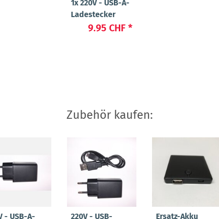
1x
220V - USB-A-
Ladestecker
9.95 CHF
*
Zubehör kaufen:
V - USB-A-
220V - USB-
Ersatz-Akku