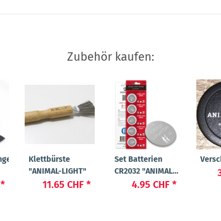
Zubehör kaufen:
ngerung
Klettbürste
Set Batterien
Versc
"ANIMAL-LIGHT"
CR2032 "ANIMAL-
LIGHT POWER"
F
*
11.65 CHF
*
4.95 CHF
*