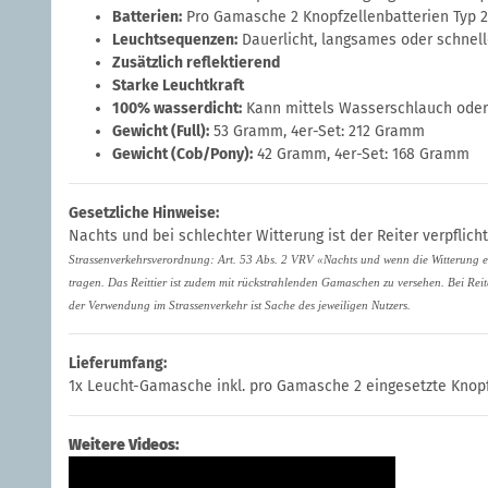
Batterien:
Pro Gamasche 2 Knopfzellenbatterien Typ 
Leuchtsequenzen:
Dauerlicht, langsames oder schnell
Zusätzlich reflektierend
Starke Leuchtkraft
100% wasserdicht:
Kann mittels Wasserschlauch oder
Gewicht (Full):
53 Gramm, 4er-Set: 212 Gramm
Gewicht (Cob/Pony):
42 Gramm, 4er-Set: 168 Gramm
Gesetzliche Hinweise:
Nachts und bei schlechter Witterung ist der Reiter verpflic
Strassenverkehrsverordnung: Art. 53 Abs. 2 VRV «Nachts und wenn die Witterung es 
tragen. Das Reittier ist zudem mit rückstrahlenden Gamaschen zu versehen. Bei Rei
der Verwendung im Strassenverkehr ist Sache des jeweiligen Nutzers.
Lieferumfang:
1x Leucht-Gamasche inkl. pro Gamasche 2 eingesetzte Knopf
Weitere Videos: