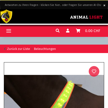
Antworten zu Ihren Fragen - klicken Sie hier... oder fragen Sie unseren AI-Chat-Sup
Antworten zu Ihren Fragen - klicken Sie hier... oder fragen Sie unseren AI-Chat-Sup
0.00 CHF
Zurück zur Liste
Beleuchtungen