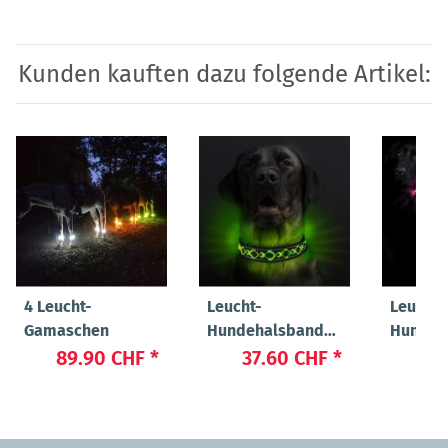
Kunden kauften dazu folgende Artikel:
4 Leucht-
Leucht-
Leucht-
Gamaschen
Hundehalsband
Hundeh
"Beauty"
"Cash"
89.90 CHF
*
37.60 CHF
*
24