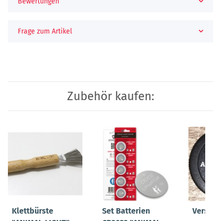
Bewertungen
Frage zum Artikel
Zubehör kaufen:
Klettbürste
Set Batterien
Versch