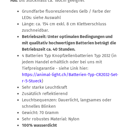
Full:
bis Stockmass ca. 180cm geeignet
Grundfarbe fluoreszierendes Gelb / Farbe der
LEDs: siehe Auswahl
Länge: ca. 154 cm exkl. 8 cm Klettverschluss
zuschneidbar.
Betriebszeit: Unter optimalen Bedingungen und
mit qualitativ hochwertigen Batterien beträgt die
Betriebszeit ca. 40 Stunden.
4 Batterien Typ Knopfzellenbatterien Typ 2032 (in
jedem Handel erhältlich oder bei uns mit
Tiefpreisgarantie - siehe Link hier:
https://animal-light.ch/Batterien-Typ-CR2032-Set-
r-5-Stueck
)
Sehr starke Leuchtkraft
Zusätzlich reflektierend
Leuchtsequenzen: Dauerlicht, langsames oder
schnelles Blinken
Gewicht: 70 Gramm
Sehr robustes Material: Nylon
100% wasserdicht