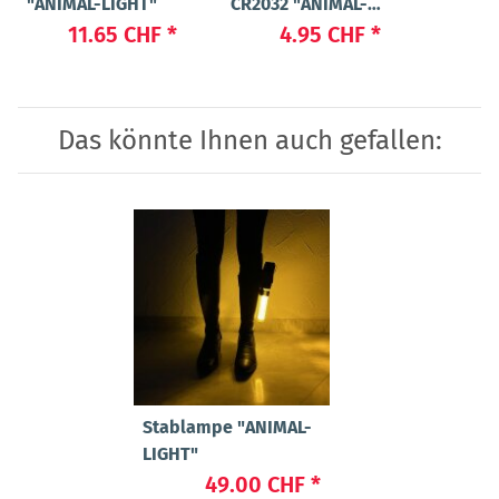
"ANIMAL-LIGHT"
CR2032 "ANIMAL-
3
LIGHT POWER"
11.65 CHF
*
4.95 CHF
*
Das könnte Ihnen auch gefallen:
Stablampe "ANIMAL-
LIGHT"
49.00 CHF
*