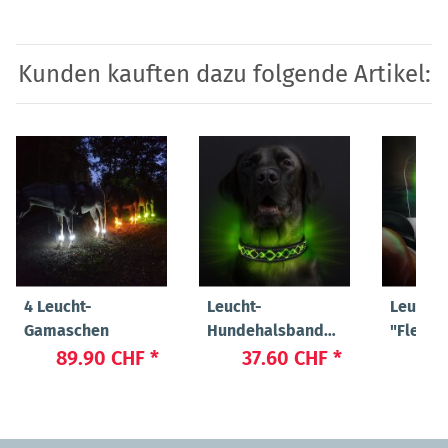
Kunden kauften dazu folgende Artikel:
4 Leucht-
Leucht-
Leucht
Gamaschen
Hundehalsband
"Flex"
"Beauty"
89.90 CHF
*
37.60 CHF
*
23