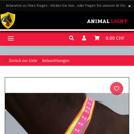
Antworten zu Ihren Fragen - klicken Sie hier... oder fragen Sie unseren AI-Chat-Sup
Antworten zu Ihren Fragen - klicken Sie hier... oder fragen Sie unseren AI-Chat-Sup
0.00 CHF
Zurück zur Liste
Beleuchtungen