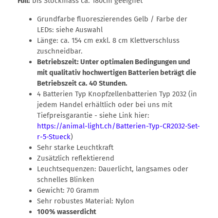
Full:
bis Stockmass ca. 180cm geeignet
Grundfarbe fluoreszierendes Gelb / Farbe der
LEDs: siehe Auswahl
Länge: ca. 154 cm exkl. 8 cm Klettverschluss
zuschneidbar.
Betriebszeit: Unter optimalen Bedingungen und
mit qualitativ hochwertigen Batterien beträgt die
Betriebszeit ca. 40 Stunden.
4 Batterien Typ Knopfzellenbatterien Typ 2032 (in
jedem Handel erhältlich oder bei uns mit
Tiefpreisgarantie - siehe Link hier:
https://animal-light.ch/Batterien-Typ-CR2032-Set-
r-5-Stueck
)
Sehr starke Leuchtkraft
Zusätzlich reflektierend
Leuchtsequenzen: Dauerlicht, langsames oder
schnelles Blinken
Gewicht: 70 Gramm
Sehr robustes Material: Nylon
100% wasserdicht