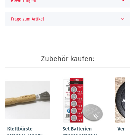
Bewertungen
Frage zum Artikel
Zubehör kaufen:
Klettbürste
Set Batterien
Versch