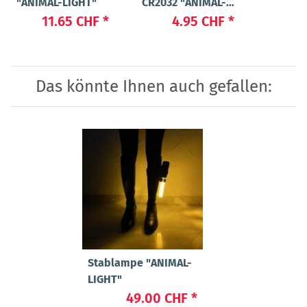
"ANIMAL-LIGHT"
CR2032 "ANIMAL-
3
LIGHT POWER"
11.65 CHF
*
4.95 CHF
*
Das könnte Ihnen auch gefallen:
Stablampe "ANIMAL-
LIGHT"
49.00 CHF
*