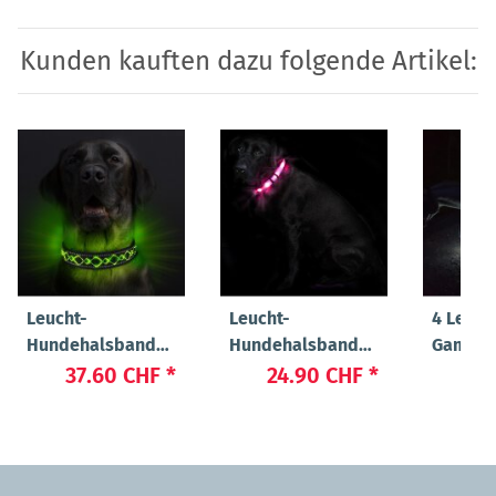
Kunden kauften dazu folgende Artikel:
Leucht-
Leucht-
4 Leuch
Hundehalsband
Hundehalsband
Gamasc
"Beauty"
"Cash"
37.60 CHF
*
24.90 CHF
*
89