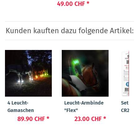
49.00 CHF
*
Kunden kauften dazu folgende Artikel:
4 Leucht-
Leucht-Armbinde
Set Bat
Gamaschen
"Flex"
CR2032 
LIGHT 
89.90 CHF
*
23.00 CHF
*
4