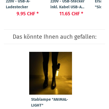
220V - USB-A-
220V - USB-Stecker
Ersatz
Ladestecker
inkl. Kabel USB-A
"Sicher
auf USB Micro
"Flex" 
9.95 CHF
*
11.65 CHF
*
47
Das könnte Ihnen auch gefallen:
Stablampe "ANIMAL-
LIGHT"