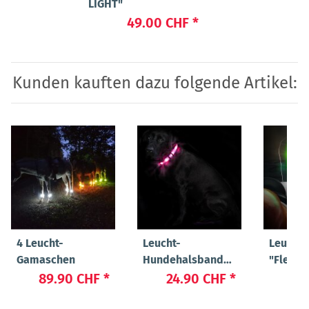
LIGHT"
49.00 CHF
*
Kunden kauften dazu folgende Artikel:
4 Leucht-
Leucht-
Leucht
Gamaschen
Hundehalsband
"Flex"
"Cash"
89.90 CHF
*
24.90 CHF
*
23