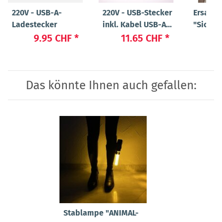
220V - USB-A-
220V - USB-Stecker
Ersatz
Ladestecker
inkl. Kabel USB-A
"Sicher
auf USB Micro
"Flex"
9.95 CHF
*
11.65 CHF
*
47
Das könnte Ihnen auch gefallen:
Stablampe "ANIMAL-