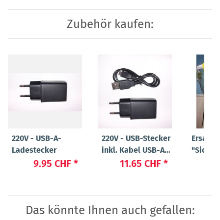
Zubehör kaufen:
220V - USB-A-
220V - USB-Stecker
Ersatz
Ladestecker
inkl. Kabel USB-A
"Sicher
auf USB Micro
"Flex" 
9.95 CHF
*
11.65 CHF
*
47
Das könnte Ihnen auch gefallen: