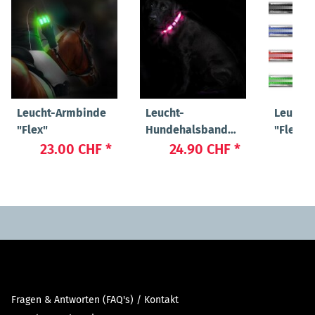
Leucht-Armbinde
Leucht-
Leucht-
"Flex"
Hundehalsband
"Flex"
"Cash"
23.00 CHF
*
24.90 CHF
*
19
Fragen & Antworten (FAQ's) / Kontakt