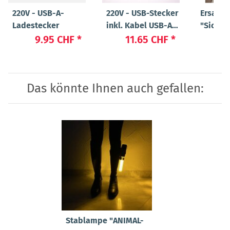
220V - USB-A-
220V - USB-Stecker
Ersatz
Ladestecker
inkl. Kabel USB-A
"Sicher
auf USB Micro
"Flex" 
9.95 CHF
*
11.65 CHF
*
47
Das könnte Ihnen auch gefallen:
Stablampe "ANIMAL-