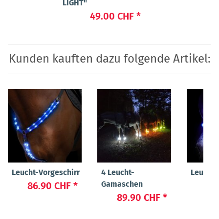
LIGHT"
49.00 CHF
*
Kunden kauften dazu folgende Artikel:
Leucht-Vorgeschirr
4 Leucht-
Leucht-
Gamaschen
86.90 CHF
*
17
89.90 CHF
*